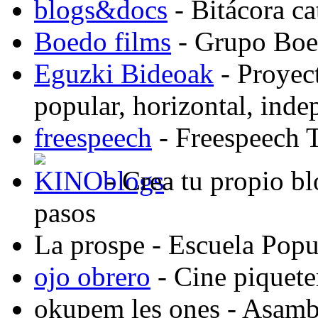
blogs&docs
- Bitácora c
Boedo films
- Grupo Boed
Eguzki Bideoak
- Proyect
popular, horizontal, ind
freespeech
- Freespeech 
- Crea tu propio b
pasos
La prospe
- Escuela Popu
ojo obrero
- Cine piquete
okupem les ones
- Asambl