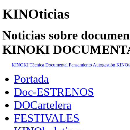
KINOticias
Noticias sobre documenta
KINOKI DOCUMENT
KINOKI
Técnica
Documental
Pensamiento
Autogestión
KINOt
Portada
Doc-ESTRENOS
DOCartelera
FESTIVALES