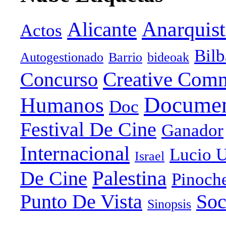
Anarquist
Alicante
Actos
Bil
Autogestionado
Barrio
bideoak
Creative Com
Concurso
Documen
Humanos
Doc
Festival De Cine
Ganador
Internacional
Lucio U
Israel
Palestina
De Cine
Pinoch
Punto De Vista
Soc
Sinopsis