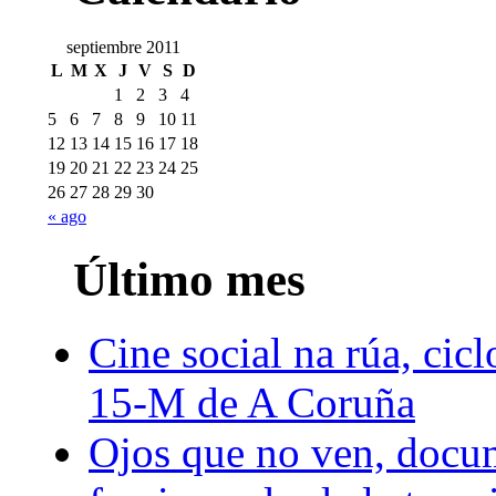
septiembre 2011
L
M
X
J
V
S
D
1
2
3
4
5
6
7
8
9
10
11
12
13
14
15
16
17
18
19
20
21
22
23
24
25
26
27
28
29
30
« ago
Último mes
Cine social na rúa, cicl
15-M de A Coruña
Ojos que no ven, docum