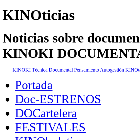
KINOticias
Noticias sobre documenta
KINOKI DOCUMENT
KINOKI
Técnica
Documental
Pensamiento
Autogestión
KINOt
Portada
Doc-ESTRENOS
DOCartelera
FESTIVALES