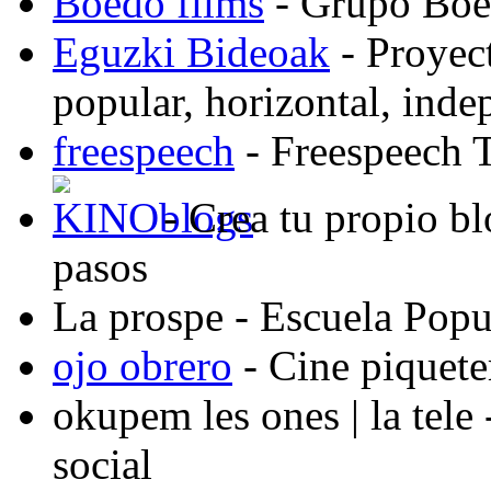
Boedo films
- Grupo Boed
Eguzki Bideoak
- Proyect
popular, horizontal, ind
freespeech
- Freespeech 
- Crea tu propio b
pasos
La prospe
- Escuela Popu
ojo obrero
- Cine piquete
okupem les ones | la tele
social