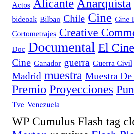
Anarquista
Alicante
Actos
Cine
Chile
bideoak
Bilbao
Cine 
Creative Comm
Cortometrajes
Documental
El Cin
Doc
Cine
guerra
Ganador
Guerra Civil
muestra
Madrid
Muestra De
Proyecciones
Premio
Pun
Tve
Venezuela
WP Cumulus Flash tag c