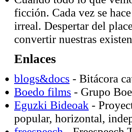
ficción. Cada vez se hace 
irreal. Despertar del pla
convertir nuestras existen
Enlaces
blogs&docs
- Bitácora c
Boedo films
- Grupo Boed
Eguzki Bideoak
- Proyect
popular, horizontal, ind
freespeech
- Freespeech 