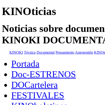
KINOticias
Noticias sobre documenta
KINOKI DOCUMENT
KINOKI
Técnica
Documental
Pensamiento
Autogestión
KINOt
Portada
Doc-ESTRENOS
DOCartelera
FESTIVALES