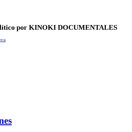
 y polí­tico por KINOKI DOCUMENTALES
eca
nes