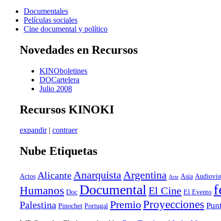
Documentales
Películas sociales
Cine documental y político
Novedades en Recursos
KINOboletines
DOCartelera
Julio 2008
Recursos KINOKI
expandir
|
contraer
Nube Etiquetas
Anarquista
Argentina
Alicante
Actos
Asia
Audiovis
Arte
f
Documental
Humanos
El Cine
Doc
El Evento
Proyecciones
Premio
Palestina
Punt
Pinochet
Portugal