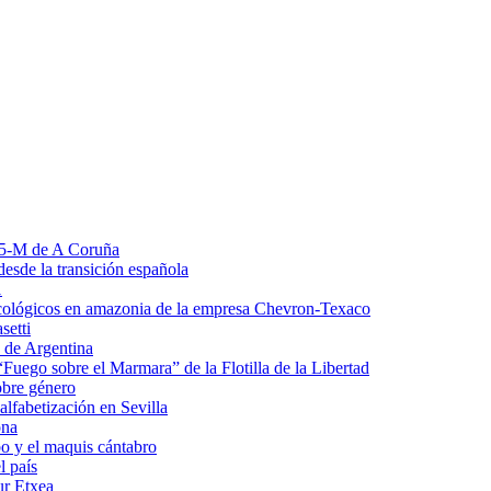
l 15-M de A Coruña
esde la transición española
1
ecológicos en amazonia de la empresa Chevron-Texaco
setti
 de Argentina
Fuego sobre el Marmara” de la Flotilla de la Libertad
obre género
lfabetización en Sevilla
ona
o y el maquis cántabro
l país
ur Etxea