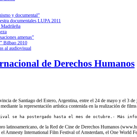
minismo y documental”
estra documentales LUPA 2011
a Madrileña
leza
rsaciones amenas”
ak” Bilbao 2010
s al audiovisual
ternacional de Derechos Humanos
ovincia de Santiago del Estero, Argentina, entre el 24 de mayo y el 3 d
ediante la representación artí­stica contenida en la realización de film
tival se ha postergado hasta el mes de octubre.- Más inf
o latinoamericano, de la Red de Cine de Derechos Humanos (www.hrfn.
el Amnesty International Film Festival of Amsterdam, el One World Fes