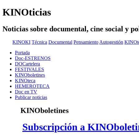
KINOticias
Noticias sobre documental, cine social
KINOKI
Técnica
Documental
Pensamiento
Autogestión
KINOt
Portada
Doc-ESTRENOS
DOCartelera
FESTIVALES
KINOboletines
KINOteca
HEMEROTECA
Doc en TV
Publicar noticias
KINOboletines
Subscripción a KINOboleti