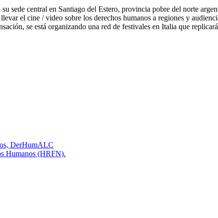
ido su sede central en Santiago del Estero, provincia pobre del norte a
levar el cine / video sobre los derechos humanos a regiones y audiencia
sación, se está organizando una red de festivales en Italia que replic
manos, DerHumALC
echos Humanos (HRFN).