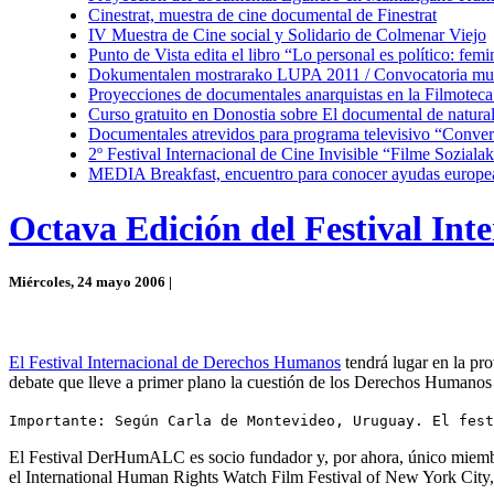
Cinestrat, muestra de cine documental de Finestrat
IV Muestra de Cine social y Solidario de Colmenar Viejo
Punto de Vista edita el libro “Lo personal es político: fe
Dokumentalen mostrarako LUPA 2011 / Convocatoria mu
Proyecciones de documentales anarquistas en la Filmotec
Curso gratuito en Donostia sobre El documental de natura
Documentales atrevidos para programa televisivo “Conve
2º Festival Internacional de Cine Invisible “Filme Sozial
MEDIA Breakfast, encuentro para conocer ayudas europea
Octava Edición del Festival In
Miércoles, 24 mayo 2006 |
El Festival Internacional de Derechos Humanos
tendrá lugar en la pr
debate que lleve a primer plano la cuestión de los Derechos Humanos m
Importante: Según Carla de Montevideo, Uruguay. El fes
El Festival DerHumALC es socio fundador y, por ahora, único miembr
el International Human Rights Watch Film Festival of New York City, 