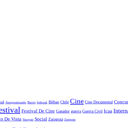
Cine
Concu
ual
Bilbao
Chile
Cine Documental
Autogestionado
Barrio
bideoak
estival
Intern
Festival De Cine
Icaa
Ganador
guerra
Guerra Civil
o De Vista
Social
Zaragoza
Sinopsis
Zeitgeist