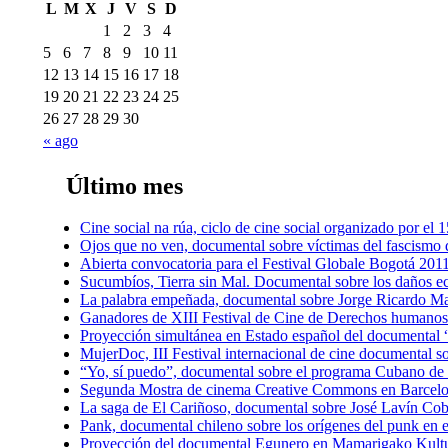
L
M
X
J
V
S
D
1
2
3
4
5
6
7
8
9
10
11
12
13
14
15
16
17
18
19
20
21
22
23
24
25
26
27
28
29
30
« ago
Último mes
Cine social na rúa, ciclo de cine social organizado por e
Ojos que no ven, documental sobre víctimas del fascismo d
Abierta convocatoria para el Festival Globale Bogotá 201
Sucumbíos, Tierra sin Mal. Documental sobre los daños 
La palabra empeñada, documental sobre Jorge Ricardo Ma
Ganadores de XIII Festival de Cine de Derechos humanos
Proyección simultánea en Estado español del documental “
MujerDoc, III Festival internacional de cine documental s
“Yo, sí puedo”, documental sobre el programa Cubano de a
Segunda Mostra de cinema Creative Commons en Barcel
La saga de El Cariñoso, documental sobre José Lavín Cob
Pank, documental chileno sobre los orígenes del punk en e
Proyección del documental Egunero en Mamarigako Kult