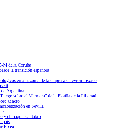
l 15-M de A Coruña
esde la transición española
1
ecológicos en amazonia de la empresa Chevron-Texaco
setti
 de Argentina
Fuego sobre el Marmara” de la Flotilla de la Libertad
obre género
lfabetización en Sevilla
ona
o y el maquis cántabro
l país
ur Etxea