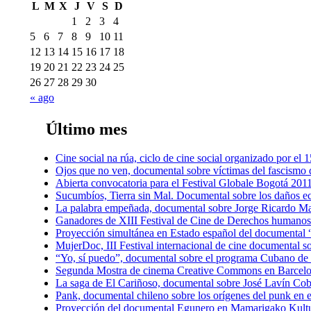
L
M
X
J
V
S
D
1
2
3
4
5
6
7
8
9
10
11
12
13
14
15
16
17
18
19
20
21
22
23
24
25
26
27
28
29
30
« ago
Último mes
Cine social na rúa, ciclo de cine social organizado por e
Ojos que no ven, documental sobre víctimas del fascismo d
Abierta convocatoria para el Festival Globale Bogotá 201
Sucumbíos, Tierra sin Mal. Documental sobre los daños 
La palabra empeñada, documental sobre Jorge Ricardo Ma
Ganadores de XIII Festival de Cine de Derechos humanos
Proyección simultánea en Estado español del documental “
MujerDoc, III Festival internacional de cine documental s
“Yo, sí puedo”, documental sobre el programa Cubano de a
Segunda Mostra de cinema Creative Commons en Barcel
La saga de El Cariñoso, documental sobre José Lavín Cob
Pank, documental chileno sobre los orígenes del punk en e
Proyección del documental Egunero en Mamarigako Kult