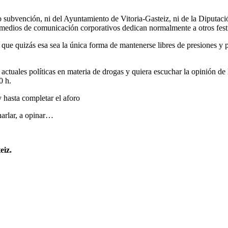
ubvención, ni del Ayuntamiento de Vitoria-Gasteiz, ni de la Diputació
medios de comunicación corporativos dedican normalmente a otros festi
que quizás esa sea la única forma de mantenerse libres de presiones y po
actuales polí­ticas en materia de drogas y quiera escuchar la opinión d
0 h.
 hasta completar el aforo
harlar, a opinar…
eiz.