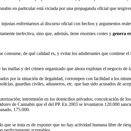
nabis en particular está viciada por una propaganda oficial que tergivers
 injustas enfrentarnos al discurso oficial con hechos y argumentos reale
utamente inefectiva, sino que, además, tiene enormes costes y
genera e
se consume, de qué calidad es, y evitar los adulterantes que contiene e
e las mafias y del crimen organizado que ahora explotan el negocio de l
s por la situación de ilegalidad, corrompen con facilidad a los mismos 
policí­as, guardias civiles, aduaneros, etc. que han sido acusados de ace
utorización; intromisión en los domicilios privados; conculcación de los
res de Cannabis que el del PP. En 2003 se levantaron 120.000 sancion
pasado, 175.000.
lo que se trata es de exponer que no hay actividad humana libre de rie
mo perfectamente aceptables.