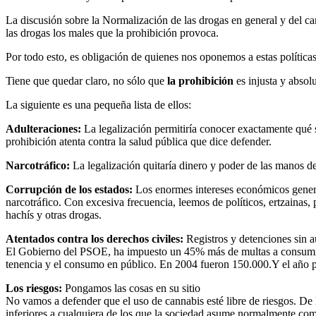
La discusión sobre la Normalización de las drogas en general y del can
las drogas los males que la prohibición provoca.
Por todo esto, es obligación de quienes nos oponemos a estas polí­ticas
Tiene que quedar claro, no sólo que
la prohibición
es injusta y absol
La siguiente es una pequeña lista de ellos:
Adulteraciones:
La legalización permitirí­a conocer exactamente qué 
prohibición atenta contra la salud pública que dice defender.
Narcotráfico:
La legalización quitarí­a dinero y poder de las manos d
Corrupción de los estados:
Los enormes intereses económicos generado
narcotráfico. Con excesiva frecuencia, leemos de polí­ticos, ertzainas, 
hachí­s y otras drogas.
Atentados contra los derechos civiles:
Registros y detenciones sin a
El Gobierno del PSOE, ha impuesto un 45% más de multas a consumido
tenencia y el consumo en público. En 2004 fueron 150.000.Y el año 
Los riesgos:
Pongamos las cosas en su sitio
No vamos a defender que el uso de cannabis esté libre de riesgos. De 
inferiores a cualquiera de los que la sociedad asume normalmente co