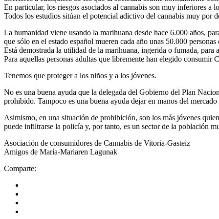
En particular, los riesgos asociados al cannabis son muy inferiores a lo
Todos los estudios sitúan el potencial adictivo del cannabis muy por de
La humanidad viene usando la marihuana desde hace 6.000 años, para r
que sólo en el estado español mueren cada año unas 50.000 personas d
Está demostrada la utilidad de la marihuana, ingerida o fumada, para a
Para aquellas personas adultas que libremente han elegido consumir Ca
Tenemos que proteger a los niños y a los jóvenes.
No es una buena ayuda que la delegada del Gobierno del Plan Nacional
prohibido. Tampoco es una buena ayuda dejar en manos del mercado ne
Asimismo, en una situación de prohibición, son los más jóvenes quiene
puede infiltrarse la policí­a y, por tanto, es un sector de la població
Asociación de consumidores de Cannabis de Vitoria-Gasteiz
Amigos de Marí­a-Mariaren Lagunak
Comparte: