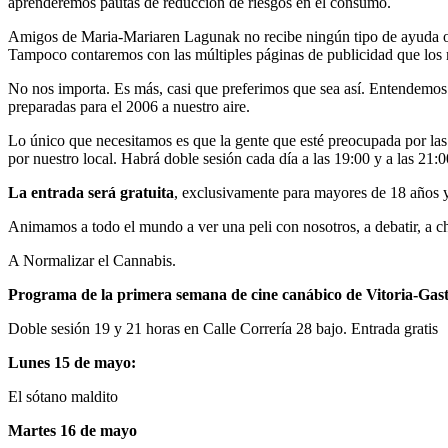
aprenderemos pautas de reducción de riesgos en el consumo.
Amigos de Maria-Mariaren Lagunak no recibe ningún tipo de ayuda o s
Tampoco contaremos con las múltiples páginas de publicidad que los 
No nos importa. Es más, casi que preferimos que sea así­. Entendemos 
preparadas para el 2006 a nuestro aire.
Lo único que necesitamos es que la gente que esté preocupada por las 
por nuestro local. Habrá doble sesión cada dí­a a las 19:00 y a las 21:0
La entrada será gratuita
, exclusivamente para mayores de 18 años y
Animamos a todo el mundo a ver una peli con nosotros, a debatir, a c
A Normalizar el Cannabis.
Programa de la primera semana de cine canábico de Vitoria-Gast
Doble sesión 19 y 21 horas en Calle Correrí­a 28 bajo. Entrada gratis
Lunes 15 de mayo:
El sótano maldito
Martes 16 de mayo