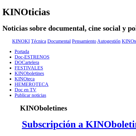
KINOticias
Noticias sobre documental, cine social
KINOKI
Técnica
Documental
Pensamiento
Autogestión
KINOt
Portada
Doc-ESTRENOS
DOCartelera
FESTIVALES
KINOboletines
KINOteca
HEMEROTECA
Doc en TV
Publicar noticias
KINOboletines
Subscripción a KINOboleti