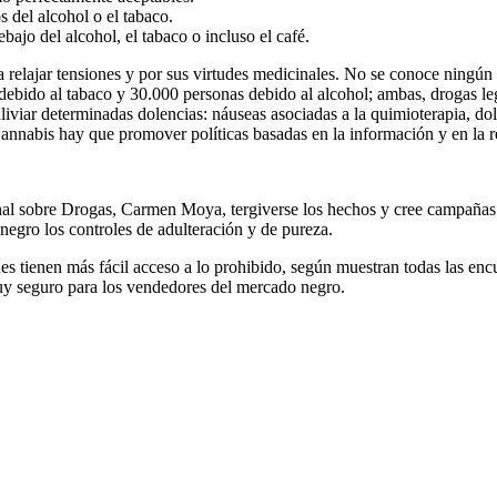
s del alcohol o el tabaco.
bajo del alcohol, el tabaco o incluso el café.
elajar tensiones y por sus virtudes medicinales. No se conoce ningún ca
ebido al tabaco y 30.000 personas debido al alcohol; ambas, drogas le
liviar determinadas dolencias: náuseas asociadas a la quimioterapia, dol
nnabis hay que promover polí­ticas basadas en la información y en la red
 sobre Drogas, Carmen Moya, tergiverse los hechos y cree campañas con 
gro los controles de adulteración y de pureza.
s tienen más fácil acceso a lo prohibido, según muestran todas las enc
n muy seguro para los vendedores del mercado negro.