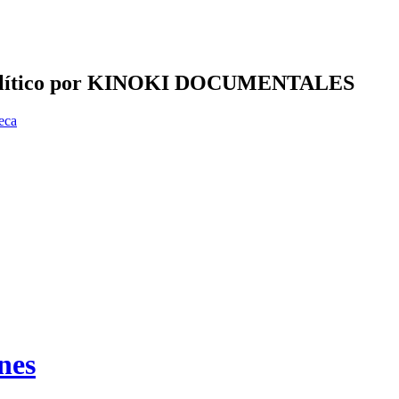
 y polí­tico por KINOKI DOCUMENTALES
eca
nes