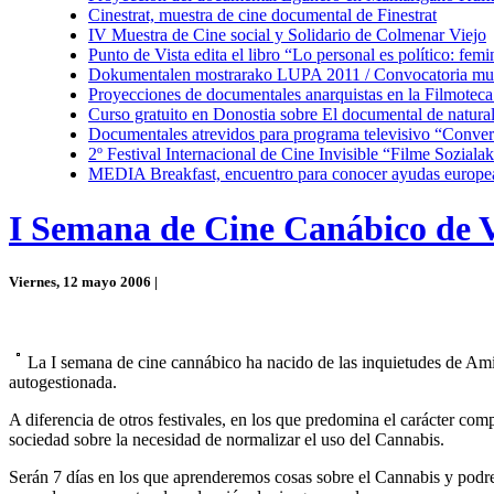
Cinestrat, muestra de cine documental de Finestrat
IV Muestra de Cine social y Solidario de Colmenar Viejo
Punto de Vista edita el libro “Lo personal es político: fe
Dokumentalen mostrarako LUPA 2011 / Convocatoria mu
Proyecciones de documentales anarquistas en la Filmotec
Curso gratuito en Donostia sobre El documental de natura
Documentales atrevidos para programa televisivo “Conve
2º Festival Internacional de Cine Invisible “Filme Sozial
MEDIA Breakfast, encuentro para conocer ayudas europea
I Semana de Cine Canábico de V
Viernes, 12 mayo 2006 |
La I semana de cine cannábico ha nacido de las inquietudes de
Ami
autogestionada.
A diferencia de otros festivales, en los que predomina el carácter co
sociedad sobre la necesidad de normalizar el uso del Cannabis.
Serán 7 dí­as en los que aprenderemos cosas sobre el Cannabis y podr