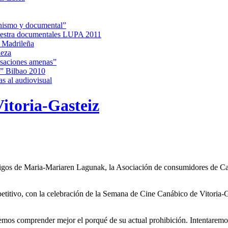
minismo y documental”
estra documentales LUPA 2011
a Madrileña
leza
rsaciones amenas”
ak” Bilbao 2010
s al audiovisual
itoria-Gasteiz
gos de Maria-Mariaren Lagunak
, la Asociación de consumidores de Ca
mpetitivo, con la celebración de la Semana de Cine Canábico de Vitoria-
emos comprender mejor el porqué de su actual prohibición. Intentaremo