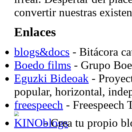
convertir nuestras existen
Enlaces
blogs&docs
- Bitácora c
Boedo films
- Grupo Boed
Eguzki Bideoak
- Proyect
popular, horizontal, ind
freespeech
- Freespeech 
- Crea tu propio b