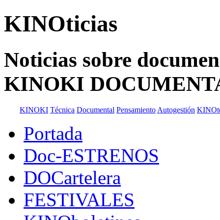
KINOticias
Noticias sobre documenta
KINOKI DOCUMENT
KINOKI
Técnica
Documental
Pensamiento
Autogestión
KINOt
Portada
Doc-ESTRENOS
DOCartelera
FESTIVALES