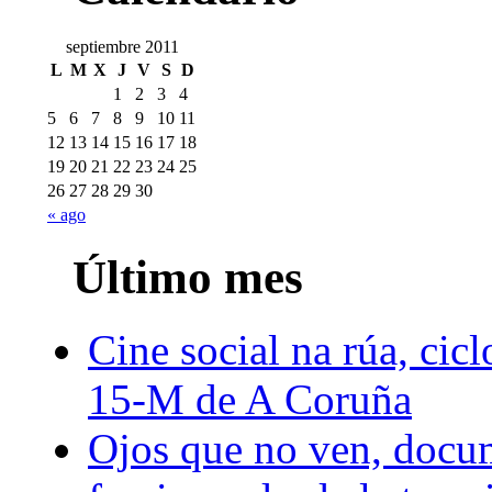
septiembre 2011
L
M
X
J
V
S
D
1
2
3
4
5
6
7
8
9
10
11
12
13
14
15
16
17
18
19
20
21
22
23
24
25
26
27
28
29
30
« ago
Último mes
Cine social na rúa, cicl
15-M de A Coruña
Ojos que no ven, docum