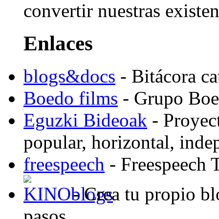
convertir nuestras existen
Enlaces
blogs&docs
- Bitácora c
Boedo films
- Grupo Boed
Eguzki Bideoak
- Proyect
popular, horizontal, ind
freespeech
- Freespeech 
- Crea tu propio b
pasos