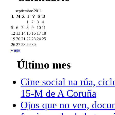
septiembre 2011
L
M
X
J
V
S
D
1
2
3
4
5
6
7
8
9
10
11
12
13
14
15
16
17
18
19
20
21
22
23
24
25
26
27
28
29
30
« ago
Último mes
Cine social na rúa, cicl
15-M de A Coruña
Ojos que no ven, docum