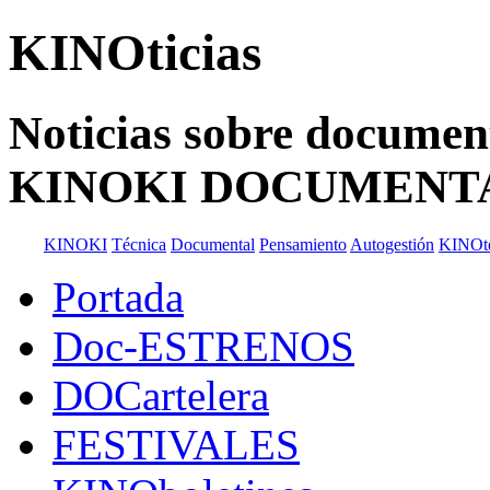
KINOticias
Noticias sobre documenta
KINOKI DOCUMENT
KINOKI
Técnica
Documental
Pensamiento
Autogestión
KINOt
Portada
Doc-ESTRENOS
DOCartelera
FESTIVALES