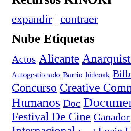
expandir
|
contraer
Nube Etiquetas
Anarquist
Alicante
Actos
Bil
Autogestionado
Barrio
bideoak
Creative Com
Concurso
Documen
Humanos
Doc
Festival De Cine
Ganador
Internacional