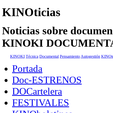
KINOticias
Noticias sobre documenta
KINOKI DOCUMENT
KINOKI
Técnica
Documental
Pensamiento
Autogestión
KINOt
Portada
Doc-ESTRENOS
DOCartelera
FESTIVALES