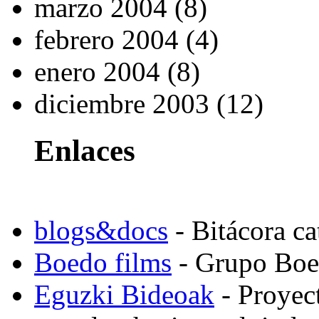
marzo 2004 (8)
febrero 2004 (4)
enero 2004 (8)
diciembre 2003 (12)
Enlaces
blogs&docs
- Bitácora c
Boedo films
- Grupo Boed
Eguzki Bideoak
- Proyect