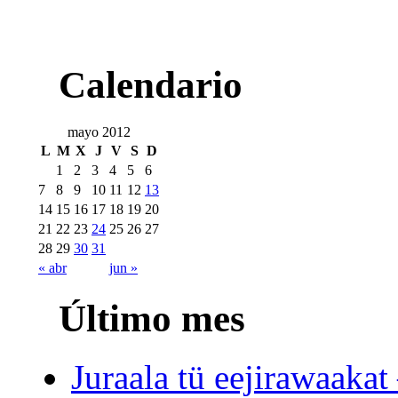
Calendario
mayo 2012
L
M
X
J
V
S
D
1
2
3
4
5
6
7
8
9
10
11
12
13
14
15
16
17
18
19
20
21
22
23
24
25
26
27
28
29
30
31
« abr
jun »
Último mes
Juraala tü eejirawaakat