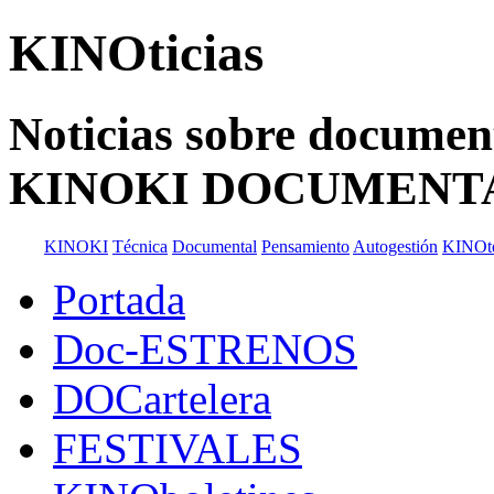
KINOticias
Noticias sobre documenta
KINOKI DOCUMENT
KINOKI
Técnica
Documental
Pensamiento
Autogestión
KINOt
Portada
Doc-ESTRENOS
DOCartelera
FESTIVALES