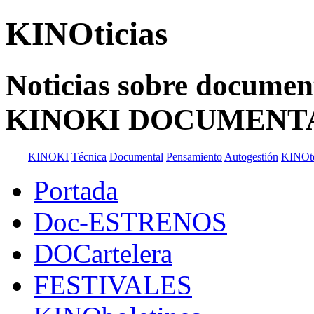
KINOticias
Noticias sobre documenta
KINOKI DOCUMENT
KINOKI
Técnica
Documental
Pensamiento
Autogestión
KINOt
Portada
Doc-ESTRENOS
DOCartelera
FESTIVALES