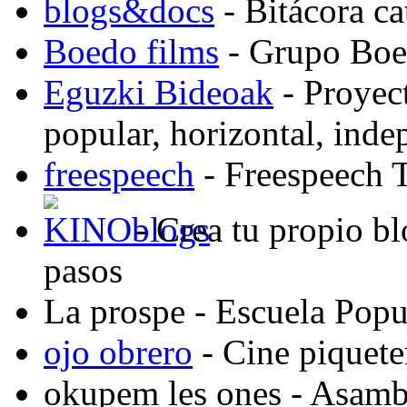
blogs&docs
- Bitácora c
Boedo films
- Grupo Boed
Eguzki Bideoak
- Proyect
popular, horizontal, ind
freespeech
- Freespeech 
- Crea tu propio b
pasos
La prospe
- Escuela Popu
ojo obrero
- Cine piquete
okupem les ones
- Asambl