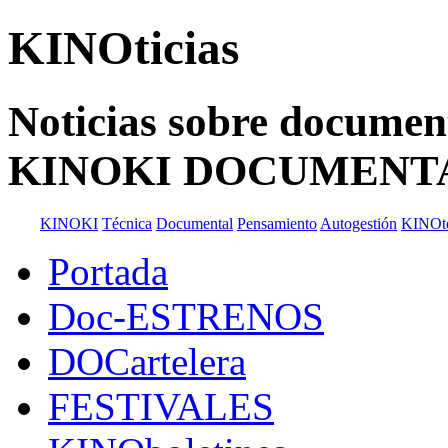
KINOticias
Noticias sobre documenta
KINOKI DOCUMENT
KINOKI
Técnica
Documental
Pensamiento
Autogestión
KINOt
Portada
Doc-ESTRENOS
DOCartelera
FESTIVALES