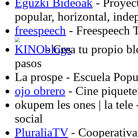
Eguzki Bideoak
- Proyect
popular, horizontal, ind
freespeech
- Freespeech 
- Crea tu propio b
pasos
La prospe
- Escuela Popu
ojo obrero
- Cine piquete
okupem les ones | la tele
social
PluraliaTV
- Cooperativa