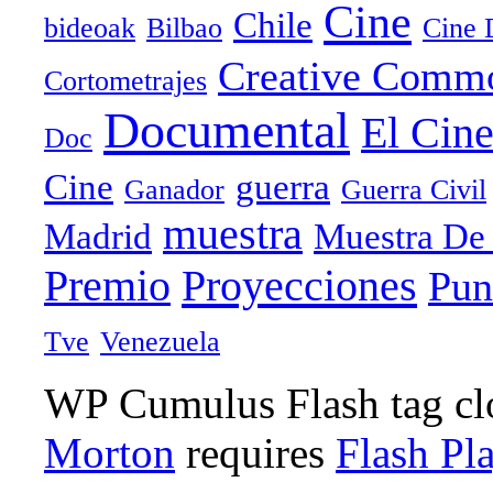
Cine
Chile
bideoak
Bilbao
Cine 
Creative Comm
Cortometrajes
Documental
El Cin
Doc
Cine
guerra
Ganador
Guerra Civil
muestra
Madrid
Muestra De
Proyecciones
Premio
Pun
Tve
Venezuela
WP Cumulus Flash tag c
Morton
requires
Flash Pl