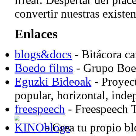
convertir nuestras existen
Enlaces
blogs&docs
- Bitácora c
Boedo films
- Grupo Boed
Eguzki Bideoak
- Proyect
popular, horizontal, ind
freespeech
- Freespeech 
- Crea tu propio b