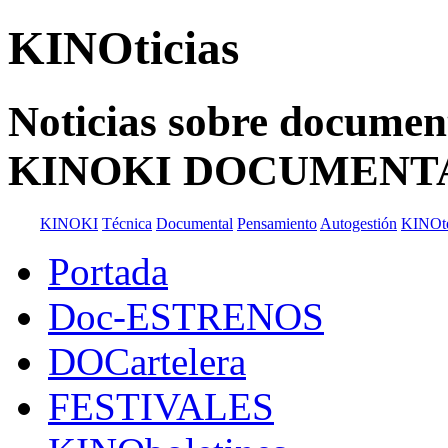
KINOticias
Noticias sobre documenta
KINOKI DOCUMENT
KINOKI
Técnica
Documental
Pensamiento
Autogestión
KINOt
Portada
Doc-ESTRENOS
DOCartelera
FESTIVALES