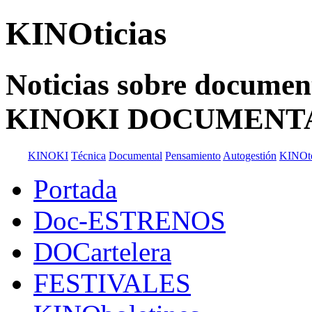
KINOticias
Noticias sobre documenta
KINOKI DOCUMENT
KINOKI
Técnica
Documental
Pensamiento
Autogestión
KINOt
Portada
Doc-ESTRENOS
DOCartelera
FESTIVALES