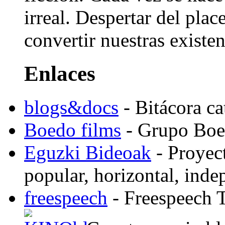
irreal. Despertar del pla
convertir nuestras existen
Enlaces
blogs&docs
- Bitácora c
Boedo films
- Grupo Boed
Eguzki Bideoak
- Proyect
popular, horizontal, ind
freespeech
- Freespeech 