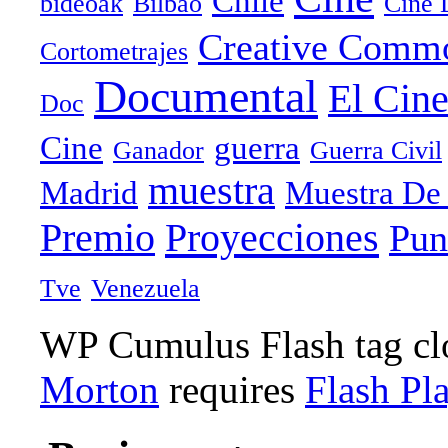
Chile
bideoak
Bilbao
Cine 
Creative Comm
Cortometrajes
Documental
El Cin
Doc
Cine
guerra
Ganador
Guerra Civil
muestra
Madrid
Muestra De
Proyecciones
Premio
Pun
Tve
Venezuela
WP Cumulus Flash tag c
Morton
requires
Flash Pl