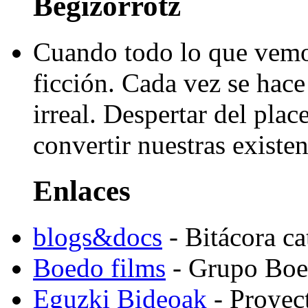
Begizorrotz
Cuando todo lo que vemo
ficción. Cada vez se hace 
irreal. Despertar del pla
convertir nuestras existen
Enlaces
blogs&docs
- Bitácora c
Boedo films
- Grupo Boed
Eguzki Bideoak
- Proyect