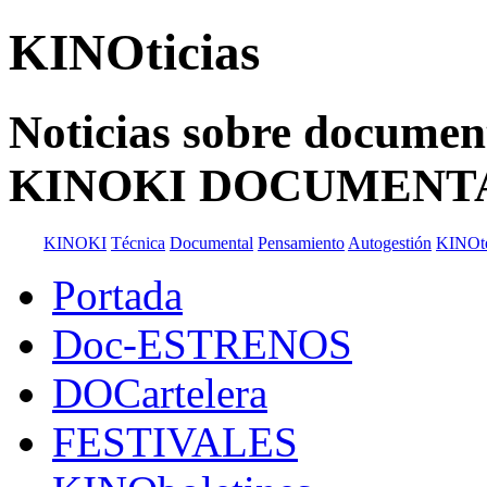
KINOticias
Noticias sobre documenta
KINOKI DOCUMENT
KINOKI
Técnica
Documental
Pensamiento
Autogestión
KINOt
Portada
Doc-ESTRENOS
DOCartelera
FESTIVALES